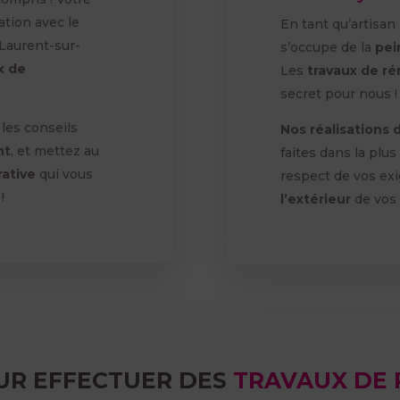
ration avec le
En tant qu’artisa
-Laurent-sur-
s’occupe de la
pei
x de
Les
travaux de r
secret pour nous !
les conseils
Nos réalisations
nt
, et mettez au
faites dans la plus
rative
qui vous
respect de vos ex
!
l’extérieur
de vos
OUR EFFECTUER DES
TRAVAUX DE 