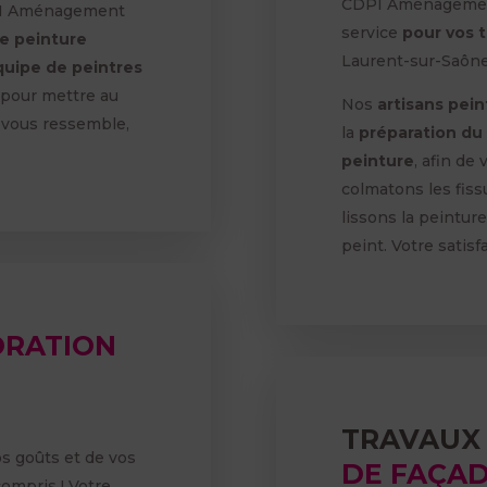
CDPI Aménagement 
I Aménagement
service
pour vos 
de peinture
Laurent-sur-Saône
quipe de peintres
 pour mettre au
Nos
artisans pei
 vous ressemble,
la
préparation du
peinture
, afin de 
colmatons les fissu
lissons la peintur
peint. Votre satisfa
ORATION
TRAVAUX
s goûts et de vos
DE FAÇA
ompris ! Votre