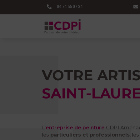
04 74 55 07 34


VOTRE ARTI
SAINT-LAUR
L’
entreprise de peinture
CDPI Aménag
les
particuliers et professionnels
, les