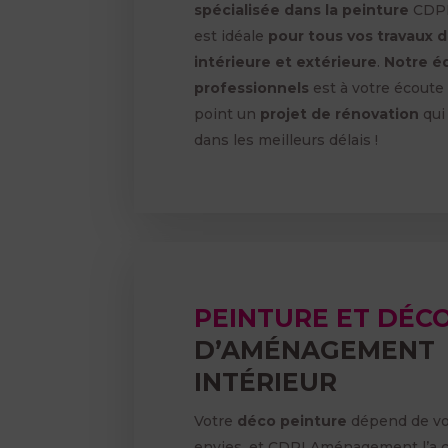
spécialisée dans la peinture
CDP
est idéale
pour tous vos travaux 
intérieure et extérieure
.
Notre é
professionnels
est à votre écoute
point un
projet de rénovation
qui
dans les meilleurs délais !
PEINTURE ET DÉC
D’AMÉNAGEMENT
INTÉRIEUR
Votre
déco peinture
dépend de vo
envies, et CDPI Aménagement l’a c