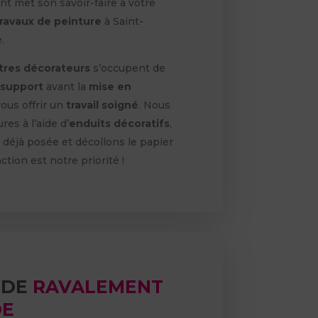
met son savoir-faire à votre
travaux de peinture
à Saint-
.
ntres décorateurs
s’occupent de
 support
avant la
mise en
vous offrir un
travail soigné
. Nous
res à l’aide d’
enduits décoratifs
,
e déjà posée et décollons le papier
ction est notre priorité !
 DE
RAVALEMENT
DE