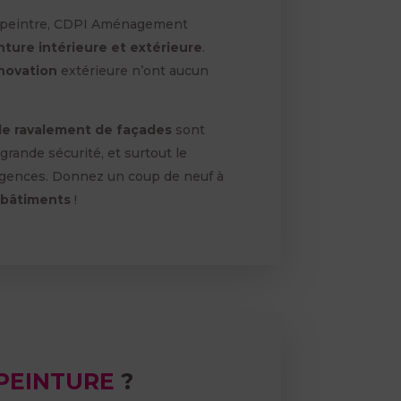
n peintre, CDPI Aménagement
nture intérieure et extérieure
.
énovation
extérieure n’ont aucun
 de ravalement de façades
sont
 grande sécurité, et surtout le
igences. Donnez un coup de neuf à
bâtiments
!
PEINTURE
?