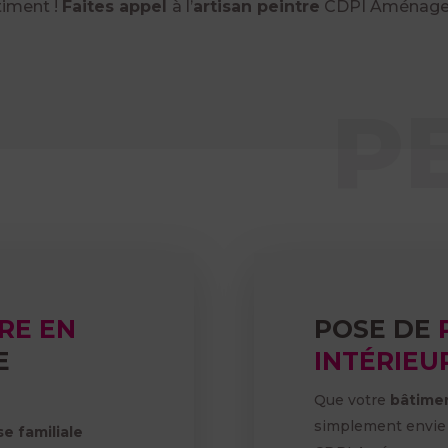
timent !
Faites appel
à l’
artisan peintre
CDPI Aménagem
P
RE EN
POSE DE
E
INTÉRIEU
Que votre
bâtime
simplement envie 
se familiale