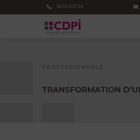
04 74 55 07 34


PROFESSIONNELS
TRANSFORMATION D’UN