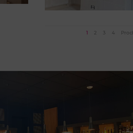
1
2
3
4
Proc