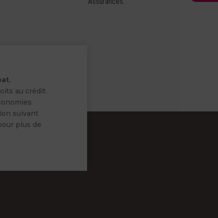
Assurances.
bat
,
its au crédit
économies
ion suivant
our plus de