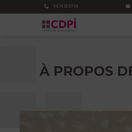
04 74 55 07 34


À PROPOS D