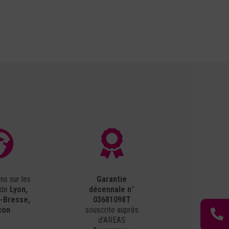


ons sur les
Garantie
 de
Lyon,
décennale n°
-Bresse,
03681098T
con
souscrite auprès

d’AREAS