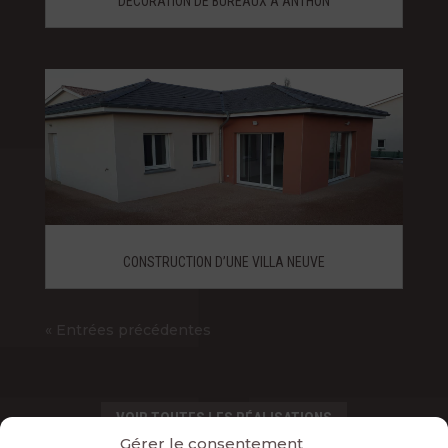
DÉCORATION DE BUREAUX À ANTHON
CONSTRUCTION D’UNE VILLA NEUVE
« Entrées précédentes
VOIR TOUTES LES RÉALISATIONS
Gérer le consentement