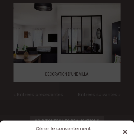
DÉCORATION D’UNE VILLA
« Entrées précédentes
Entrées suivantes »
VOIR TOUTES LES RÉALISATIONS
Gérer le consentement